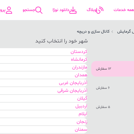
همه خدمات
وبلاگ
دانلود نوژا
جستجو
پرو
 گرمایش
کانال سازی و دریچه
شهر خود را انتخاب کنید
کردستان
کرمانشاه
مازندران
12 سفارش
همدان
آذربایجان غربی
6 سفارش
آذربایجان شرقی
گیلان
اردبیل
5 سفارش
ایلام
زنجان
سمنان