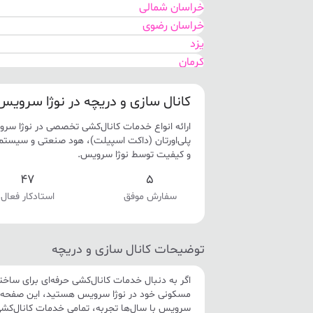
خراسان شمالی
خراسان رضوی
یزد
کرمان
کهگیلویه و بویر احمد
هرمزگان
کانال سازی و دریچه در نوژا سرویس
بوشهر
ارائه انواع خدمات کانال‌کشی تخصصی در نوژا سروی
لرستان
پلی‌اورتان (داکت اسپیلت)، هود صنعتی و سیستم‌
سیستان و بلوچستان
و کیفیت توسط نوژا سرویس.
اصفهان
47
5
قم
سفارش موفق
استادکار فعال
مرکزی
گلستان
خوزستان
توضیحات کانال سازی و دریچه
البرز
تهران
اگر به دنبال خدمات کانال‌کشی حرفه‌ای برای ساختم
مسکونی خود در نوژا سرویس هستید، این صفحه ک
سرویس با سال‌ها تجربه، تمامی خدمات کانال‌کشی