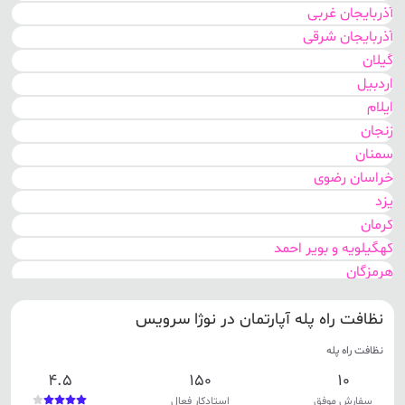
آذربایجان غربی
آذربایجان شرقی
گیلان
اردبیل
ایلام
زنجان
سمنان
خراسان رضوی
یزد
کرمان
کهگیلویه و بویر احمد
هرمزگان
بوشهر
نظافت راه پله آپارتمان در نوژا سرویس
سیستان و بلوچستان
اصفهان
نظافت راه پله
مرکزی
4.5
150
10
گلستان
سفارش موفق
استادکار فعال