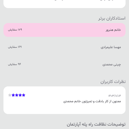
خوزستان
تهران
استادکاران برتر
خانم هنرور
179 سفارش
مهسا علیمرادی
169 سفارش
چینی محمدی
94 سفارش
نظرات کاربران
1403/11/04
ممنون از کار بادقت و تمیزتون خانم محمدی
توضیحات نظافت راه پله آپارتمان
مشاهده توضیحات بیشتر