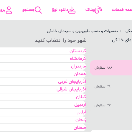
همه خدمات
وبلاگ
دانلود نوژا
جستجو
پرو
نگی
تعمیرات و نصب تلویزیون و سینمای خانگی
شهر خود را انتخاب کنید
کردستان
کرمانشاه
مازندران
288 سفارش
همدان
آذربایجان غربی
39 سفارش
آذربایجان شرقی
گیلان
اردبیل
32 سفارش
ایلام
زنجان
سمنان