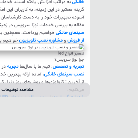
خانگی
به مراتب افزایش یافته است. خدما
گزینه معتبر در این زمینه، به کاربران این امک
آسوده تجهیزات خود را به دست کارشناسان حر
مقاله به بررسی خدمات نوژا سرویس در زمین
سینمای خانگی
خواهیم پرداخت. همچنین ب
از فروش
و
مشاوره نصب تلویزیون
خواهیم پ
تعمیر انواع led
چرا نوژا سرویس؟
تجربه و تخصص
: تیم ما با سال‌ها
تجربه
در ز
نصب سینمای خانگی
، آماده ارائه بهترین خ
از آخرین تکنولوژی‌ها و روش‌های روز دنیا،
می‌کنیم.
مشاهده توضیحات ب
خدمات گسترده
: از
تعمیر تلویزیون‌های LED
خانگی
، ما خدمات متنوعی را ارائه می‌دهیم. 
اطمینان داشته باشید که هر نوع خدمات مرت
تصویری
در دستان ماست.
رضایت مشتری
: نظرات مثبت مشتریان گوا
به
رضایت مشتری
اهمیت ویژه‌ای می‌دهیم و 