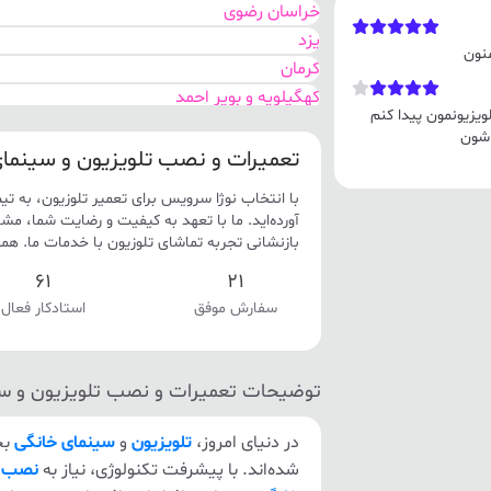
خراسان رضوی
یزد
منون
کرمان
کهگیلویه و بویر احمد
یزیونمون پیدا کنم
هرمزگان
 شون
سیستان و بلوچستان
تعمیرات و نصب تلویزیون و سینما
اصفهان
با انتخاب نوژا سرویس برای تعمیر تلوزیون، به تیم 
مرکزی
آورده‌اید. ما با تعهد به کیفیت و رضایت شما، مش
گلستان
بازنشانی تجربه تماشای تلوزیون با خدمات ما. همی
خوزستان
61
21
تهران
سفارش موفق
استادکار فعال
توضیحات تعمیرات و نصب تلویزیون و س
در دنیای امروز،
تلویزیون
و
سینمای خانگی
بخ
شده‌اند. با پیشرفت تکنولوژی، نیاز به
نصب
و