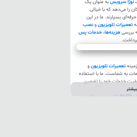
ت
نوژا سرویس
به عنوان یک
ان را می‌دهد که با خیالی
فه‌ای بسپارند. ما در این
ه
تعمیرات تلویزیون
و
نصب
ه بررسی
هزینه‌ها
،
خدمات پس
رداخت.
مینه
تعمیرات تلویزیون
و
دمات به شماست. ما با استفاده
 کیفیت خدمات خود را تضمین
یشتر
و
OLED
تا
نصب سینما
با نوژا سرویس، شما می‌توانید
بط با
تجهیزات صوتی و
هی بر کیفیت خدمات ماست. ما
همواره در تلاشیم تا خدمات