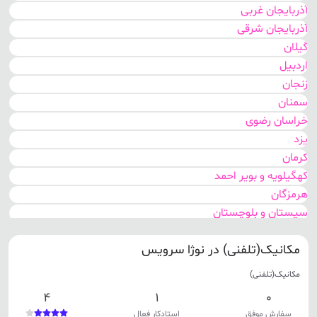
آذربایجان غربی
آذربایجان شرقی
گیلان
اردبیل
زنجان
سمنان
خراسان رضوی
یزد
کرمان
کهگیلویه و بویر احمد
هرمزگان
سیستان و بلوچستان
اصفهان
مکانیک(تلفنی) در نوژا سرویس
مرکزی
گلستان
مکانیک(تلفنی)
خوزستان
4
1
0
تهران
سفارش موفق
استادکار فعال