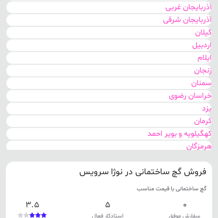
آذربایجان غربی
آذربایجان شرقی
گیلان
اردبیل
ایلام
زنجان
سمنان
خراسان رضوی
یزد
کرمان
کهگیلویه و بویر احمد
هرمزگان
بوشهر
فروش گچ ساختمانی در نوژا سرویس
سیستان و بلوچستان
اصفهان
گچ ساختمانی با قیمت مناسب
مرکزی
3.5
5
0
گلستان
سفارش موفق
استادکار فعال