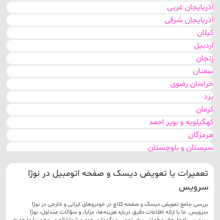
آذربایجان غربی
آذربایجان شرقی
گیلان
اردبیل
زنجان
سمنان
خراسان رضوی
یزد
کرمان
کهگیلویه و بویر احمد
هرمزگان
سیستان و بلوچستان
اصفهان
تعمیرات یا تعویض دیسک و صفحه اتومبیل در نوژا
مرکزی
گلستان
سرویس
خوزستان
بررسی جامع تعویض دیسک و صفحه کلاچ در خودروهای ایرانی و خارجی در نوژا
تهران
سرویس. ما با ارائه اطلاعات دقیق درباره هزینه‌ها، مزایا، و سؤالات متداول، نوژا