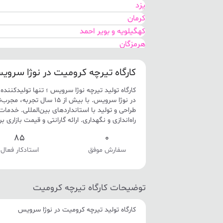
یزد
کرمان
کهگیلویه و بویر احمد
هرمزگان
بوشهر
سیستان و بلوچستان
کارگاه تیرچه کرومیت در نوژا سرو
اصفهان
کارگاه تولید تیرچه نوژا سرویس ؛ تنها تولیدکننده
مرکزی
در نوژا سرویس. با بیش از 15
گلستان
طراحی و تولید با استانداردهای بین‌المللی. خد
راه‌اندازی و نگهداری. ارائه گارانتی و قیمت بازاری 
خوزستان
تهران
85
0
سفارش موفق
استادکار فعال
توضیحات کارگاه تیرچه کرومیت
کارگاه تولید تیرچه کرومیت در نوژا سرویس