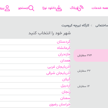
همه خدمات
وبلاگ
دانلود نوژا
جستجو
پرو
اختمانی
کارگاه تیرچه کرومیت
شهر خود را انتخاب کنید
کردستان
کرمانشاه
مازندران
274 سفارش
همدان
آذربایجان غربی
32 سفارش
آذربایجان شرقی
گیلان
اردبیل
14 سفارش
زنجان
سمنان
خراسان رضوی