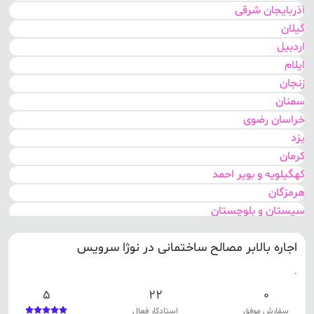
آذربایجان شرقی
گیلان
اردبیل
ایلام
زنجان
سمنان
خراسان رضوی
یزد
کرمان
کهگیلویه و بویر احمد
هرمزگان
سیستان و بلوچستان
اصفهان
اجاره بالابر مصالح ساختمانی در نوژا سرویس
مرکزی
گلستان
.
خوزستان
5
22
0
تهران
سفارش موفق
استادکار فعال