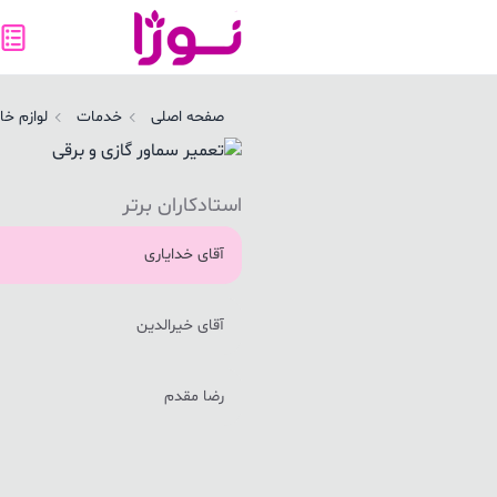
عمیر سماور گازی و برقی | نوژا سرویس
صفحه اصلی
خدمات
لوازم خا
استادکاران برتر
آقای خدایاری
آقای خیرالدین
رضا مقدم