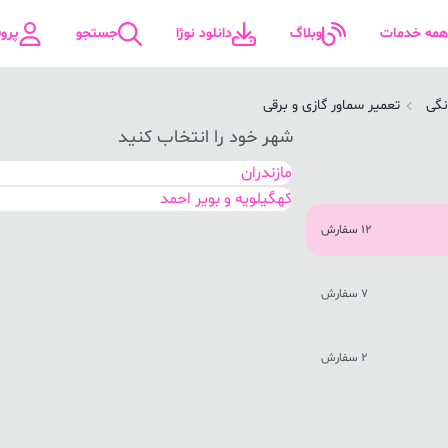
همه خدمات
وبلاگ
دانلود نوژا
جستجو
پرو
نگی
تعمیر سماور گازی و برقی
شهر خود را انتخاب کنید
مازندران
کهگیلویه و بویر احمد
12 سفارش
7 سفارش
2 سفارش