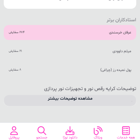
استادکاران برتر
عرفان خرسندی
274 سفارش
میثم داوودی
21 سفارش
پول نمیده رز (چراغی)
8 سفارش
توضیحات کرایه رقص نور و تجهیزات نور پردازی
مشاهده توضیحات بیشتر
.
همه خدمات
وبلاگ
دانلود نوژا
جستجو
پروفایل