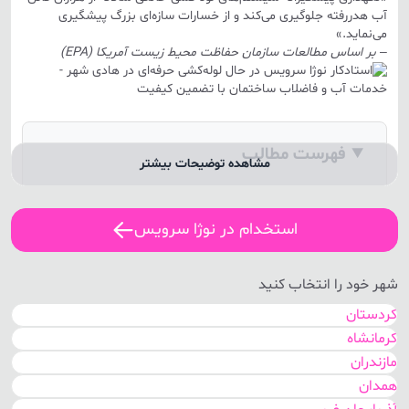
آب هدررفته جلوگیری می‌کند و از خسارات سازه‌ای بزرگ پیشگیری
می‌نماید.»
– بر اساس مطالعات
سازمان حفاظت محیط زیست آمریکا (EPA)
فهرست مطالب
مشاهده توضیحات بیشتر
➤
خدمات لوله‌کشی نوژا سرویس در هادی شهر
استخدام در نوژا سرویس
➤
فرآیند ثبت درخواست: از تماس تا حل مشکل
➤
چرا نوژا سرویس؟ ۵ مزیت رقابتی
شهر خود را انتخاب کنید
➤
جدول مقایسه‌ای: نوژا سرویس vs روش‌های سنتی
کردستان
➤
کرمانشاه
پاسخ به سوالات متداول (FAQ)
مازندران
➤
نتیجه‌گیری: چرا باید از نوژا استفاده کرد؟
همدان