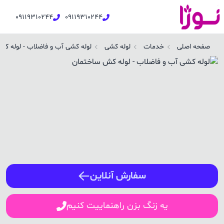
09119310244
09119310244
وله کشی آب و فاضلاب - لوله کش ساختمان در هادی شهر | نوژا سرویس
صفحه اصلی
خدمات
لوله کشی
لوله کشی آب و فاضلاب - لوله ک
ورود / ثبت نام
شماره همراه
ورود
سفارش آنلاین
یه زنگ بزن راهنماییت کنیم