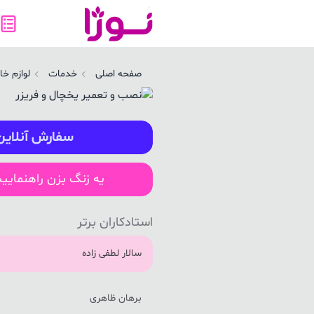
صب و تعمیر یخچال و فریزر در سنندج | نوژا سرویس
صفحه اصلی
خدمات
لوازم خا
سفارش آنلاین
یه زنگ بزن راهنمایی
استادکاران برتر
سالار لطفی زاده
برهان ظاهری