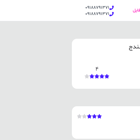
09188791371
فایل
09188791371
ندج
4