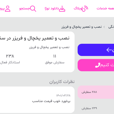
همه خدمات
وبلاگ
دانلود نوژا
جستجو
پرو
نگی
نصب و تعمیر یخچال و فریزر
ورود / ثبت نام
نصب و تعمیر یخچال و فریزر در سن
نصب و تعمیر یخچال و فریزر
شماره همراه
238
11
سفارش موفق
استادکار فعال
ت کنیم
ورود
نظرات کاربران
288 سفارش
1401/03/28
برخورد خوب قیمت مناسب
239 سفارش