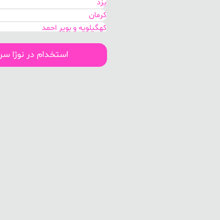
یزد
کرمان
کهگیلویه و بویر احمد
هرمزگان
بوشهر
استخدام در نوژا س
سیستان و بلوچستان
اصفهان
مرکزی
گلستان
خوزستان
تهران