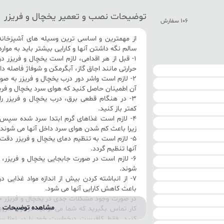
توضیحات نصب و تعمیر یخچال و فریزر
106 سفارش
از مهمترین و اساسی ترین وسیله های آشپزخانه،
سالم نگه داشتن آنها و کارایی بیشتر باید به موارد
1- قبل از هر اقدامی، لازم است یخچال و فریزر د
حرارتی مانند اجاق گاز، آبگرمکن و شوفاژ فاصله د
2- لازم است واشر دور درب یخچال و فریزر به ص
آن اطمینان حاصل کنید که هوای سرد یخچال و فریز
3- در هنگام قطعی برق، درب یخچال و فریزر
کمتر باز کنید.
4- لازم است غذاهای گرم ابتدا سرد شده سپس د
زیرا باعث کم شدن هوای سرد داخل آنها می شوند
5- لازم است به تنظیم دمای یخچال و فریزر دق
آنها تنظیم گردد.
6- لازم است در صورت جابجایی یخچال و فریزر،
شوند.
7- از انباشته کردن بیش از اندازه مواد غذایی د
باعث کاهش کارایی آنها می شود.
در صورت وجود مشکلات جدی در یخچال و فریزر خو
مشاهده توضیحات ب
کار تماس بگیرید که شما می توانید در نوژا سر
کنید. فقط کافیست درخواست خود را در نوژا س