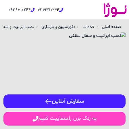
09119310244
09119310244
صب ایرانیت و سفال سقفی در بابلسر | نوژا سرویس
صفحه اصلی
خدمات
دکوراسیون و بازسازی
نصب ایرانیت و سفال
ورود / ثبت نام
شماره همراه
ورود
سفارش آنلاین
یه زنگ بزن راهنماییت کنیم