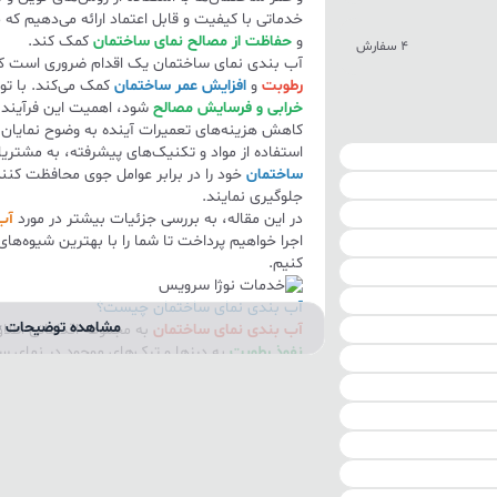
خدماتی با کیفیت و قابل اعتماد ارائه می‌دهیم که م
و
حفاظت از مصالح نمای ساختمان
کمک کند.
4 سفارش
آب بندی نمای ساختمان یک اقدام ضروری است ک
رطوبت
و
افزایش عمر ساختمان
کمک می‌کند. با تو
خرابی و فرسایش مصالح
شود، اهمیت این فرآیند 
کاهش هزینه‌های تعمیرات آینده به وضوح نمایان 
استفاده از مواد و تکنیک‌های پیشرفته، به مشتری
ساختمان
خود را در برابر عوامل جوی محافظت کنند
جلوگیری نمایند.
در این مقاله، به بررسی جزئیات بیشتر در مورد
آب
اجرا خواهیم پرداخت تا شما را با بهترین شیوه‌ها
کنیم.
آب بندی نمای ساختمان چیست؟
مشاهده توضیحات ب
آب بندی نمای ساختمان
به مجموعه اقداماتی اطل
نفوذ رطوبت
به درزها و ترک‌های موجود در نمای سا
به وسیله استفاده از مواد و تکنیک‌های خاص، نمای
رطوبت محافظت می‌کند. هدف اصلی آب بندی، ح
و جلوگیری از آسیب‌های ناشی از رطوبت است.
نفوذ رطوبت به درزها و ترک‌ها می‌تواند عواقب جد
باشد. رطوبت می‌تواند منجر به
خرابی مصالح
، ایج
استحکام و زیبایی نمای ساختمان شود. به عنوان 