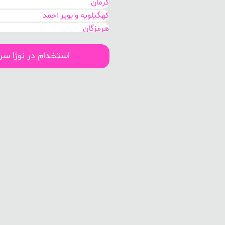
کرمان
کهگیلویه و بویر احمد
هرمزگان
لرستان
سیستان و بلوچستان
استخدام در نوژا س
اصفهان
مرکزی
گلستان
خوزستان
تهران