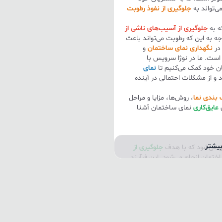
ی‌تواند به
جلوگیری از نفوذ رطوبت
ه به
جلوگیری از آسیب‌های ناشی از
جه به این که رطوبت می‌تواند باعث
در
نگهداری نمای ساختمان
و
است. ما در نوژا سرویس با
ان خود کمک می‌کنیم تا
نمای
 و از مشکلات احتمالی در آینده
 بندی نما
، روش‌ها، مزایا و مراحل
ی
عایق‌کاری
نمای ساختمان آشنا
یشتر
اق می‌شود که با هدف
جلوگیری از
ختمان انجام می‌شود. این فرآیند
 ساختمان را در برابر عوامل جوی و
فظ کیفیت و عمر
مصالح ساختمانی
ی برای ساختمان به همراه داشته
اد قارچ و کپک، و همچنین کاهش
مثال، مصالحی مانند
سیمان
و
آجر