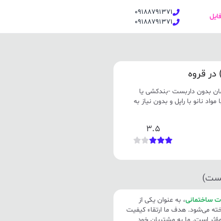
09188791371
فایل
09188791371
در قروه
مان بدون داربست -بندکشی یا
واد نانو با راپل و بدون نیاز به
3.5
بست)
ت ساختمانی
، به عنوان یکی از
ه می‌شود. هدف ما ارتقاء کیفیت
مؤثر است. ما به مشتریان خود