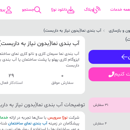
همه خدمات
وبلاگ
دانلود نوژا
جستجو
پرو
ن و بازسازی
آب بندی نما(بدون نیاز به داربست)
ورود / ثبت نام
آب بندی نما(بدون نیاز به داربست) 
آب بندی نما سیمان کاری و نانو کاری نمای ساخت
شماره همراه
ایزوگام کاری پهلو یا پشت ساختمان یا آب بندی با م
داربست
ت کنیم
29
0
سفارش موفق
استادکار فعال
ورود
توضیحات آب بندی نما(بدون نیاز به دار
31 سفارش
شرکت
نوژا سرویس
با سال‌ها تجربه در ارائه
خدما
پیشگامان در زمینه
آب بندی نمای ساختمان
شناخت
4 سفارش
و عمر ساختمان‌ها با استفاده از روش‌های نوین و 