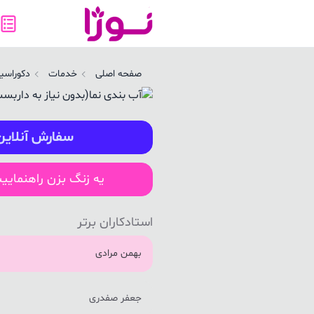
ب بندی نما(بدون نیاز به داربست) در قروه | نوژا سرویس
صفحه اصلی
خدمات
دکوراسیو
سفارش آنلاین
یه زنگ بزن راهنمایی
استادکاران برتر
بهمن مرادی
جعفر صفدری