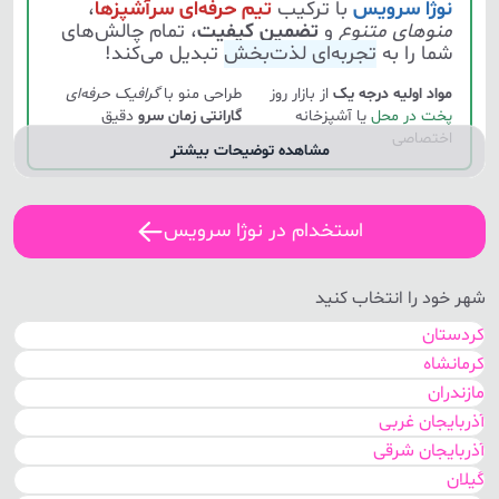
نوژا سرویس
با ترکیب
تیم حرفه‌ای سرآشپزها
،
منوهای متنوع
و
تضمین کیفیت
، تمام چالش‌های
شما را به
تجربه‌ای لذت‌بخش
تبدیل می‌کند!
مواد اولیه درجه یک
از بازار روز
طراحی منو با
گرافیک حرفه‌ای
پخت در محل
یا آشپزخانه
گارانتی زمان سرو
دقیق
اختصاصی
مشاهده توضیحات بیشتر
درخواست
مشاوره رایگان
برای منوی مجالس
استخدام در نوژا سرویس
خدمات
شهر خود را انتخاب کنید
اختصاصی نوژا سرویس
برای مجالس در
خوی
کردستان
کرمانشاه
منوهای پیشنهادی
با
قیمت شفاف
مازندران
آذربایجان غربی
نمونه قیمت
نوع منو
محبوب‌ترین گزینه‌ها
آذربایجان شرقی
(هر نفر)
گیلان