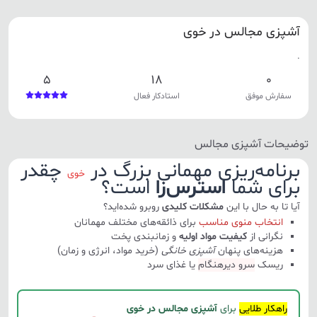
آشپزی مجالس در خوی
.
5
18
0
سفارش موفق
استادکار فعال
توضیحات آشپزی مجالس
برنامه‌ریزی مهمانی بزرگ در
چقدر
خوی
برای شما
استرس‌زا
است؟
آیا تا به حال با این
مشکلات کلیدی
روبرو شده‌اید؟
انتخاب منوی مناسب
برای ذائقه‌های مختلف مهمانان
نگرانی از
کیفیت مواد اولیه
و زمانبندی پخت
هزینه‌های پنهان
آشپزی خانگی
(خرید مواد، انرژی و زمان)
ریسک
سرو دیرهنگام
یا غذای سرد
راهکار طلایی
برای
آشپزی مجالس در خوی