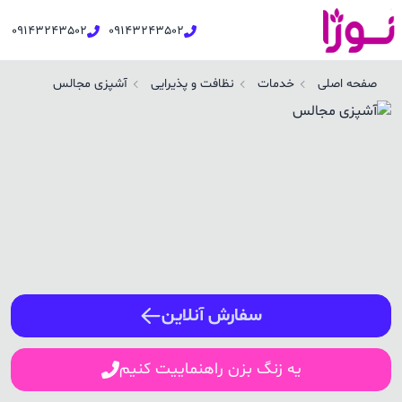
09143243502
09143243502
شپزی مجالس در خوی | نوژا سرویس
صفحه اصلی
خدمات
نظافت و پذیرایی
آشپزی مجالس
ورود / ثبت نام
شماره همراه
ورود
سفارش آنلاین
یه زنگ بزن راهنماییت کنیم