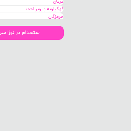
کرمان
کهگیلویه و بویر احمد
هرمزگان
بوشهر
سیستان و بلوچستان
استخدام در نوژا س
اصفهان
مرکزی
گلستان
خوزستان
تهران