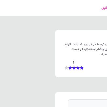
فایل
 توسط در کرمان. شناخت انواع
 و قطر استاندارد) و تست
4