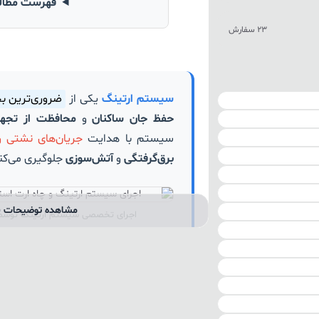
فهرست مطا
23 سفارش
سیستم ارتینگ
یکی از
ضروری‌ترین ب
حفظ جان ساکنان
و
محافظت از تجهی
سیستم با هدایت
جریان‌های نشتی و
برق‌گرفتگی
و
آتش‌سوزی
جلوگیری می‌کن
مشاهده توضیحات ب
اجرای تخصصی سیستم ارتینگ توسط ن
در این محتوا، به‌طور کامل با
اجرای چاه
تعریف و انواع آن (
چاه ارت عمقی، سط
گام‌به‌گام نصب،
قوانین چاه ارت
(شام
استاندارد
)، مواد مورد استفاده (
بنتونی