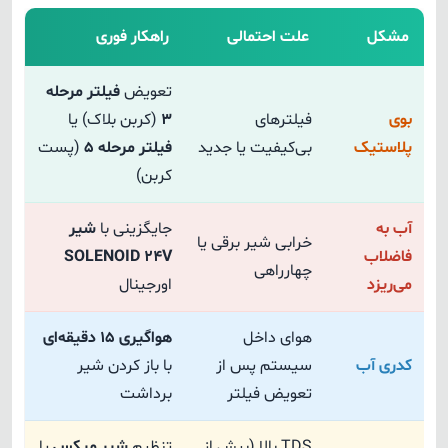
مشکل
علت احتمالی
راهکار فوری
تعویض
فیلتر مرحله
بوی
فیلترهای
۳
(کربن بلاک) یا
پلاستیک
بی‌کیفیت یا جدید
فیلتر مرحله ۵
(پست
کربن)
آب به
جایگزینی با
شیر
خرابی شیر برقی یا
فاضلاب
SOLENOID ۲۴V
چهارراهی
می‌ریزد
اورجینال
هوای داخل
هواگیری ۱۵ دقیقه‌ای
کدری آب
سیستم پس از
با باز کردن شیر
تعویض فیلتر
برداشت
TDS بالا (بیش از
تنظیم
شیر میکس
یا