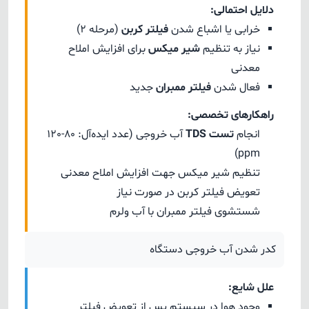
دلایل احتمالی:
خرابی یا اشباع شدن
فیلتر کربن
(مرحله 2)
نیاز به تنظیم
شیر میکس
برای افزایش املاح
معدنی
فعال شدن
فیلتر ممبران
جدید
راهکارهای تخصصی:
انجام
تست TDS
آب خروجی (عدد ایده‌آل: 80-120
ppm)
تنظیم شیر میکس جهت افزایش املاح معدنی
تعویض فیلتر کربن در صورت نیاز
شستشوی فیلتر ممبران با آب ولرم
کدر شدن آب خروجی دستگاه
علل شایع:
وجود هوا در سیستم پس از تعویض فیلتر