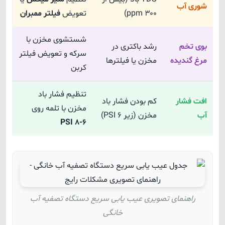
شوری آب
۳۰۰ ppm)
تعویض
فیلتر ممبران
شستشوی مخزن با
بوی تخم
رشد باکتری در
سرکه و تعویض فیلتر
مرغ گندیده
مخزن یا فیلترها
کربن
تنظیم فشار باد
افت فشار
کم بودن فشار باد
مخزن با تلمه روی
آب
مخزن (زیر ۶ PSI)
۶-۸ PSI
راهنمای تصویری عیب یابی سریع دستگاه تصفیه آب
خانگی