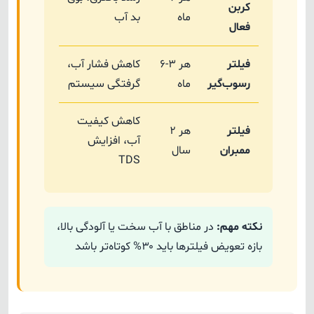
کربن
ماه
بد آب
فعال
فیلتر
هر ۳-۶
کاهش فشار آب،
رسوب‌گیر
ماه
گرفتگی سیستم
کاهش کیفیت
فیلتر
هر ۲
آب، افزایش
ممبران
سال
TDS
نکته مهم:
در مناطق با آب سخت یا آلودگی بالا،
بازه تعویض فیلترها باید ۳۰% کوتاه‌تر باشد