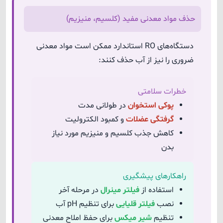
حذف مواد معدنی مفید (کلسیم، منیزیم)
دستگاه‌های RO استاندارد ممکن است مواد معدنی
ضروری را نیز از آب حذف کنند:
خطرات سلامتی
پوکی استخوان
در طولانی مدت
گرفتگی عضلات
و کمبود الکترولیت
کاهش جذب کلسیم و منیزیم مورد نیاز
بدن
راهکارهای پیشگیری
استفاده از
فیلتر مینرال
در مرحله آخر
نصب
فیلتر قلیایی
برای تنظیم pH آب
تنظیم
شیر میکس
برای حفظ املاح معدنی