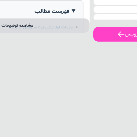
فهرست مطالب
مشاهده توضیحات ب
➤
خدمات لوله‌کشی نوژا سرویس در زابل
رویس
➤
فرآیند ثبت درخواست: از تماس تا حل مشک
➤
چرا نوژا سرویس؟ ۵ مزیت رقابتی
➤
جدول مقایسه‌ای: نوژا سرویس vs روش‌های سنتی
➤
پاسخ به سوالات متداول (FAQ)
➤
نتیجه‌گیری: چرا باید از نوژا استفاده کرد؟
خدمات لوله‌کشی نوژا سرویس در
زابل
نوژا سرویس با شبکه‌ای از
۱۶۱ استادکار فعال و تاییدشده
حرفه‌ای‌ترین خدمات را در
زابل
ارائه می‌دهد. 
نظرات مشتریان قبلی
رتبه‌بندی شده‌اند تا به
ایجاد کنند.