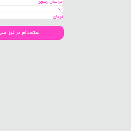
خراسان رضوی
یزد
کرمان
فارس
کهگیلویه و بویر احمد
استخدام در نوژا س
هرمزگان
بوشهر
لرستان
سیستان و بلوچستان
اصفهان
مرکزی
گلستان
خوزستان
البرز
تهران