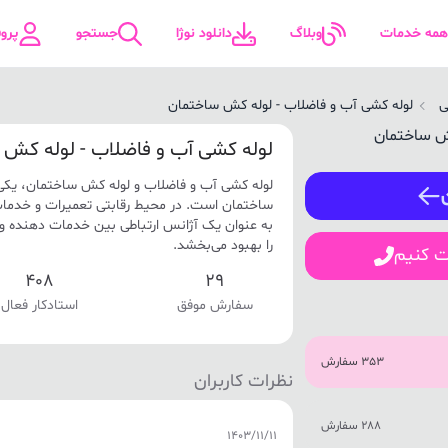
همه خدمات
وبلاگ
دانلود نوژا
جستجو
پرو
ی
لوله کشی آب و فاضلاب - لوله کش ساختمان
ورود / ثبت نام
لوله کشی آب و فاضلاب - لوله کش س
لوله کشی آب و فاضلاب و لوله کش ساختمان، یکی 
شماره همراه
ساختمان است. در محیط رقابتی تعمیرات و خدما
به عنوان یک آژانس ارتباطی بین خدمات دهنده 
را بهبود می‌بخشد.
ت کنیم
408
29
ورود
سفارش موفق
استادکار فعال
353 سفارش
نظرات کاربران
288 سفارش
1403/11/11