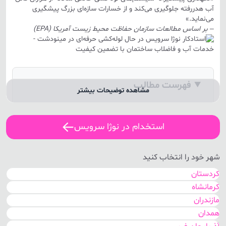
آب هدررفته جلوگیری می‌کند و از خسارات سازه‌ای بزرگ پیشگیری
می‌نماید.»
– بر اساس مطالعات
سازمان حفاظت محیط زیست آمریکا (EPA)
فهرست مطالب
مشاهده توضیحات بیشتر
➤
خدمات لوله‌کشی نوژا سرویس در مينودشت
استخدام در نوژا سرویس
➤
فرآیند ثبت درخواست: از تماس تا حل مشکل
➤
چرا نوژا سرویس؟ ۵ مزیت رقابتی
شهر خود را انتخاب کنید
➤
جدول مقایسه‌ای: نوژا سرویس vs روش‌های سنتی
کردستان
➤
کرمانشاه
پاسخ به سوالات متداول (FAQ)
مازندران
➤
نتیجه‌گیری: چرا باید از نوژا استفاده کرد؟
همدان