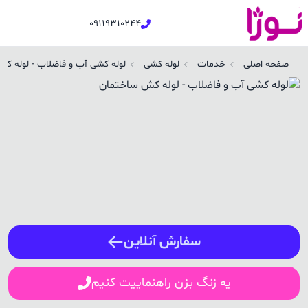
09119310244
وله کشی آب و فاضلاب - لوله کش ساختمان در مينودشت | نوژا سرویس
صفحه اصلی
خدمات
لوله کشی
لوله کشی آب و فاضلاب - لوله ک
ورود / ثبت نام
شماره همراه
ورود
سفارش آنلاین
یه زنگ بزن راهنماییت کنیم