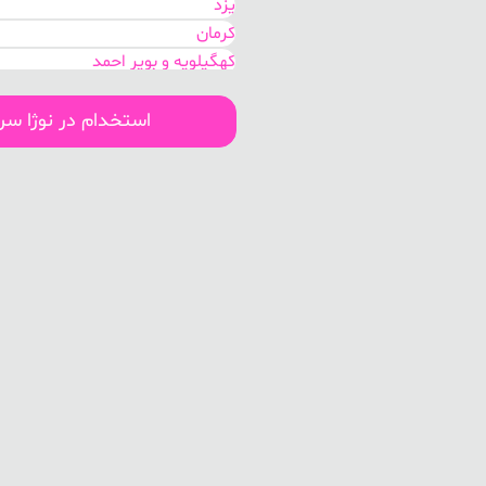
یزد
کرمان
کهگیلویه و بویر احمد
هرمزگان
بوشهر
استخدام در نوژا س
سیستان و بلوچستان
اصفهان
مرکزی
گلستان
خوزستان
تهران