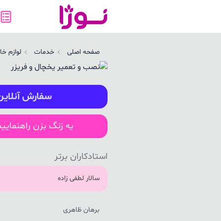
صب و تعمیر یخچال و فریزر در همدان | نوژا سرویس
صفحه اصلی
خدمات
لوازم خا
سفارش آنلاین
یه زنگ بزن راهنمایی
استادکاران برتر
سالار لطفی زاده
برهان ظاهری