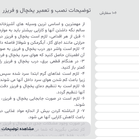
توضیحات نصب و تعمیر یخچال و فریزر
106 سفارش
از مهمترین و اساسی ترین وسیله های آشپزخانه،
سالم نگه داشتن آنها و کارایی بیشتر باید به موارد
1- قبل از هر اقدامی، لازم است یخچال و فریزر د
حرارتی مانند اجاق گاز، آبگرمکن و شوفاژ فاصله د
2- لازم است واشر دور درب یخچال و فریزر به ص
آن اطمینان حاصل کنید که هوای سرد یخچال و فریز
3- در هنگام قطعی برق، درب یخچال و فریزر
کمتر باز کنید.
4- لازم است غذاهای گرم ابتدا سرد شده سپس د
زیرا باعث کم شدن هوای سرد داخل آنها می شوند
5- لازم است به تنظیم دمای یخچال و فریزر دق
آنها تنظیم گردد.
6- لازم است در صورت جابجایی یخچال و فریزر،
شوند.
7- از انباشته کردن بیش از اندازه مواد غذایی د
باعث کاهش کارایی آنها می شود.
در صورت وجود مشکلات جدی در یخچال و فریزر خو
مشاهده توضیحات ب
کار تماس بگیرید که شما می توانید در نوژا سر
کنید. فقط کافیست درخواست خود را در نوژا س