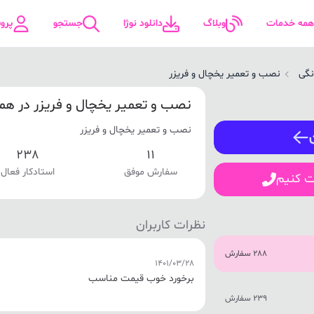
همه خدمات
وبلاگ
دانلود نوژا
جستجو
پرو
نگی
نصب و تعمیر یخچال و فریزر
ورود / ثبت نام
نصب و تعمیر یخچال و فریزر در هم
نصب و تعمیر یخچال و فریزر
شماره همراه
238
11
سفارش موفق
استادکار فعال
ت کنیم
ورود
نظرات کاربران
288 سفارش
1401/03/28
برخورد خوب قیمت مناسب
239 سفارش