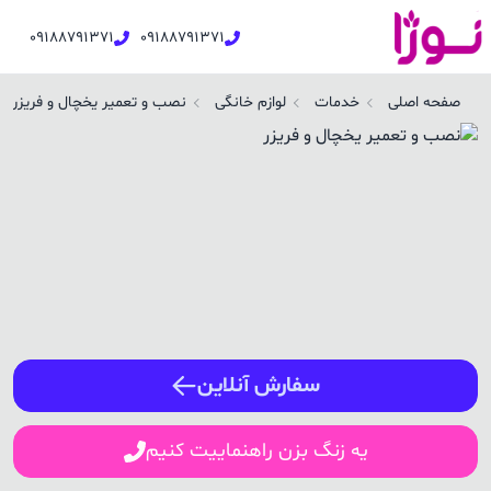
09188791371
09188791371
صب و تعمیر یخچال و فریزر در کامیاران | نوژا سرویس
صفحه اصلی
خدمات
لوازم خانگی
نصب و تعمیر یخچال و فریزر
ورود / ثبت نام
شماره همراه
ورود
سفارش آنلاین
یه زنگ بزن راهنماییت کنیم