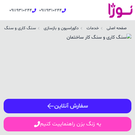
09119310244
09119310244
نگ کاری و سنگ کار ساختمان در بابلسر | نوژا سرویس
صفحه اصلی
خدمات
دکوراسیون و بازسازی
سنگ کاری و سنگ کار
ورود / ثبت نام
شماره همراه
ورود
سفارش آنلاین
یه زنگ بزن راهنماییت کنیم