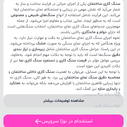
سنگ کاری ساختمان
یکی از اجزای حیاتی در فرایند ساخت و ساز به
شمار می‌آید که نقش مهمی در زیبایی و استحکام نمای ساختمان ایفا
می‌کند. این فرآیند شامل استفاده از انواع
سنگ‌های طبیعی
و
مصنوعی
است که به منظور ایجاد نمایی جذاب و مقاوم اجرا می‌شود. از جمله
مهم‌ترین جنبه‌های سنگ کاری نمای ساختمان، انتخاب سنگ‌هایی است
که دارای
دوام و ماندگاری
بالایی باشند.
نحوه اجرای سنگ کاری نمای ساختمان به دقت و مهارت نیاز دارد، به
ویژه هنگامی که به اجرای نمای سنگی به صورت
خشک
پرداخته می‌شود.
در این راستا، مراحل سنگ کاری ساختمان شامل
زیرسازی
و
تراز بندی
دقیق
سنگ‌ها است که باید با توجه به نکات مهم انجام شود. به‌علاوه،
بررسی عوامل مؤثر در
قیمت سنگ کاری
و
دستمزد سنگ کاری نما
نیز از
نکات کلیدی این حوزه است.
با توجه به این مسایل، می‌توان به اهمیت
سنگ کاری داخلی ساختمان
و
محاسبه دقیق سنگ نمای ساختمان
پی برد. به طور کلی، سنگ کاری نه
تنها زیبایی ظاهری ساختمان را افزایش می‌دهد بلکه می‌تواند به
عملکرد
و
پایداری سازه
نیز کمک کند.
مشاهده توضیحات بیشتر
انواع سنگ کاری
سنگ کاری یکی از مراحل کلیدی در ساخت و ساز است که شامل استفاده
از انواع سنگ‌ها برای ایجاد نمایی زیبا و مقاوم در ساختمان‌ها می‌باشد.
استخدام در نوژا سرویس
این فرآیند به دو دسته اصلی تقسیم می‌شود: