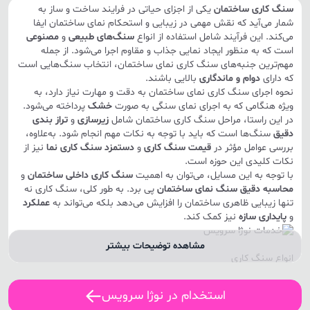
سنگ کاری ساختمان
یکی از اجزای حیاتی در فرایند ساخت و ساز به
شمار می‌آید که نقش مهمی در زیبایی و استحکام نمای ساختمان ایفا
می‌کند. این فرآیند شامل استفاده از انواع
سنگ‌های طبیعی
و
مصنوعی
است که به منظور ایجاد نمایی جذاب و مقاوم اجرا می‌شود. از جمله
مهم‌ترین جنبه‌های سنگ کاری نمای ساختمان، انتخاب سنگ‌هایی است
که دارای
دوام و ماندگاری
بالایی باشند.
نحوه اجرای سنگ کاری نمای ساختمان به دقت و مهارت نیاز دارد، به
ویژه هنگامی که به اجرای نمای سنگی به صورت
خشک
پرداخته می‌شود.
در این راستا، مراحل سنگ کاری ساختمان شامل
زیرسازی
و
تراز بندی
دقیق
سنگ‌ها است که باید با توجه به نکات مهم انجام شود. به‌علاوه،
بررسی عوامل مؤثر در
قیمت سنگ کاری
و
دستمزد سنگ کاری نما
نیز از
نکات کلیدی این حوزه است.
با توجه به این مسایل، می‌توان به اهمیت
سنگ کاری داخلی ساختمان
و
محاسبه دقیق سنگ نمای ساختمان
پی برد. به طور کلی، سنگ کاری نه
تنها زیبایی ظاهری ساختمان را افزایش می‌دهد بلکه می‌تواند به
عملکرد
و
پایداری سازه
نیز کمک کند.
مشاهده توضیحات بیشتر
انواع سنگ کاری
سنگ کاری یکی از مراحل کلیدی در ساخت و ساز است که شامل استفاده
از انواع سنگ‌ها برای ایجاد نمایی زیبا و مقاوم در ساختمان‌ها می‌باشد.
استخدام در نوژا سرویس
این فرآیند به دو دسته اصلی تقسیم می‌شود: