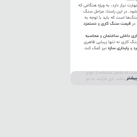
رت نیاز دارد، به ویژه هنگامی که
شود. در این راستا، مراحل سنگ
گ‌ها است که باید با توجه به
 در
قیمت سنگ کاری
و
دستمزد
ری داخلی ساختمان
و
محاسبه
نگ کاری نه تنها زیبایی ظاهری
د
و
پایداری سازه
نیز کمک کند.
ت که شامل استفاده از انواع
یشتر
ها می‌باشد. این فرآیند به دو
ی یا مصنوعی بر روی دیوارهای
ف افزایش زیبایی و مقاومت
 نما، مانند
سنگ تراورتن
یا
ختمان دارد.
ها برای پوشش کف، دیوارها و
وه بر زیبایی، به عایق صوتی و