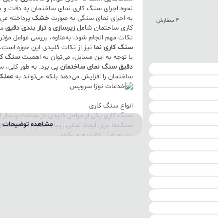
نحوه اجرای سنگ کاری نمای ساختمان به دقت و مها
به اجرای نمای سنگی به صورت
خشک
پرداخته می‌
4 سفارش
کاری ساختمان شامل
زیرسازی
و
تراز بندی دقیق
سن
نکات مهم انجام شود. به‌علاوه، بررسی عوامل مؤثر
سنگ کاری نما
نیز از نکات کلیدی این حوزه است.
با توجه به این مسایل، می‌توان به اهمیت
سنگ کا
دقیق سنگ نمای ساختمان
پی برد. به طور کلی، س
ساختمان را افزایش می‌دهد بلکه می‌تواند به
عملکر
انواع سنگ کاری
سنگ کاری یکی از مراحل کلیدی در ساخت و ساز اس
مشاهده توضیحات ب
سنگ‌ها برای ایجاد نمایی زیبا و مقاوم در ساختمان‌
دسته اصلی تقسیم می‌شود:
سنگ کاری نمای ساختمان
سنگ کاری نمای ساختمان به اجرای سنگ‌های طبیع
خارجی سازه اشاره دارد. این نوع سنگ کاری با هد
ساختمان انجام می‌شود. انتخاب سنگ مناسب برای
گرانیت
، تأثیر بسزایی در ماندگاری و دوام نمای سا
سنگ کاری داخلی ساختمان
سنگ کاری داخلی ساختمان شامل استفاده از سنگ‌
دیگر بخش‌های داخلی است. این نوع سنگ کاری علا