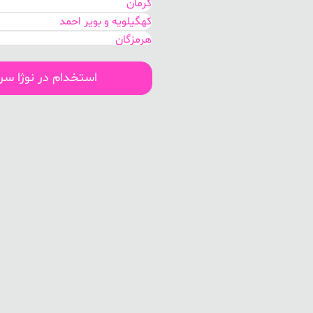
کرمان
کهگیلویه و بویر احمد
هرمزگان
بوشهر
سیستان و بلوچستان
استخدام در نوژا س
اصفهان
مرکزی
گلستان
خوزستان
تهران