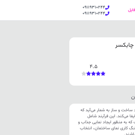
09119310244
فایل
09119310244
 چابکسر
4.5
ن
د ساخت و ساز به شمار می‌آید که
ا می‌کند. این فرآیند شامل
ه به منظور ایجاد نمایی جذاب و
سنگ کاری نمای ساختمان، انتخاب
باشند.