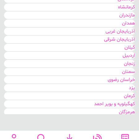
کرمانشاه
مزایای استفاده از خدمات نوژا سرویس:
مازندران
- استفاده از تکنسین‌های مجرب و دارای مجوز.
همدان
- خدمات سریع و با کیفیت.
آذربایجان غربی
- ضمانت کار انجام شده.
آذربایجان شرقی
برای سفارش خدمات تعمیر و سرویس کولر آبی در هفت چنار تهران
گیلان
می‌توانید بر روی دکمه ثبت سفارش آنلاین کلیک کنید و یا ما شماره های
اردبیل
مندرج قسمت بالای سایت تماس حاصل نمائید.
زنجان
سمنان
تعمیر کار کولر آبی هفت چنار تهران
خراسان رضوی
در مناطق با رطوبت کم، تبخیر آب در هوا وسیله ای طبیعی و کم مصرف
یزد
برای خنک سازی فراهم می کند. کولرهای آبی بر این اصل متکی هستند.
کرمان
با عبور دادن هوای بیرون از روی پدهای اشباع شده از آب، آب موجود در
پدها تبخیر می شود و دمای هوا را قبل از هدایت به داخل خانه 15 تا 40
کهگیلویه و بویر احمد
درجه فارنهایت کاهش می دهد.
هرمزگان
لرستان
هنگام کار با کولر آبی، پنجره ها باید تا حدی باز باشند تا هوای گرم
داخل خانه خارج شود، زیرا با هوای خنک تر جایگزین می شود.
سیستان و بلوچستان
برخلاف سیستم کولر گازی که همان هوا را به گردش در می آورند،
اصفهان