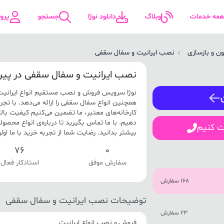
همه خدمات
وبلاگ
دانلود نوژا
جستجو
پرو
ن و بازسازی
نصب ایرانیت و سفال سقفی
ورود / ثبت نام
نصب ایرانیت و سفال سقفی در پیر
نوژا سرویس فروش و نصب مستقیم انواع ایرانیت گ
شماره همراه
همچنین انواع سفال سقفی را ارائه می‌دهد. با تجر
کارخانه‌های معتبر، ما تضمین می‌کنیم کیفیت بالا و
دهیم. با ما تماس بگیرید تا درباره‌ی انواع مح
ت کنیم
بیشتر بدانید. رضایت شما از تجربه خرید با ما ا
ورود
76
0
سفارش موفق
استادکار فعال
168 سفارش
توضیحات نصب ایرانیت و سفال سقفی
23 سفارش
فروش و نصب انواع ایرانیت