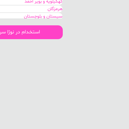
کهگیلویه و بویر احمد
هرمزگان
سیستان و بلوچستان
اصفهان
مرکزی
استخدام در نوژا س
گلستان
خوزستان
تهران