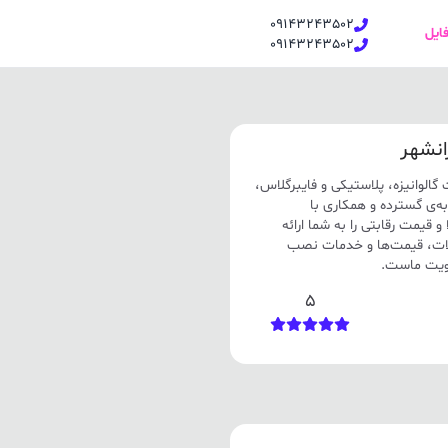
09143243502
فایل
09143243502
انشهر
الوانیزه، پلاستیکی و فایبرگلاس،
به‌ی گسترده و همکاری با
 قیمت رقابتی را به شما ارائه
صولات، قیمت‌ها و خدمات نصب
ولویت ماست.
5