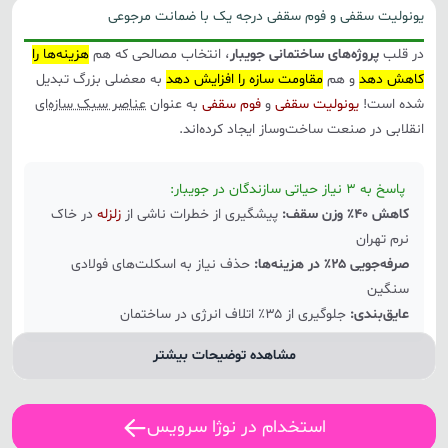
یونولیت سقفی و فوم سقفی درجه یک با ضمانت مرجوعی
در قلب
پروژه‌های ساختمانی جویبار
، انتخاب مصالحی که هم
هزینه‌ها را
کاهش دهد
و هم
مقاومت سازه را افزایش دهد
به معضلی بزرگ تبدیل
شده است!
یونولیت سقفی
و
فوم سقفی
به عنوان
عناصر سبک سازه‌ای
انقلابی در صنعت ساخت‌وساز ایجاد کرده‌اند.
پاسخ به ۳ نیاز حیاتی سازندگان در جویبار:
کاهش ۴۰٪ وزن سقف:
پیشگیری از خطرات ناشی از
زلزله
در خاک
نرم تهران
صرفه‌جویی ۲۵٪ در هزینه‌ها:
حذف نیاز به اسکلت‌های فولادی
سنگین
عایق‌بندی:
جلوگیری از ۳۵٪ اتلاف انرژی در ساختمان
مشاهده توضیحات بیشتر
استخدام در نوژا سرویس
چرا
شرکت نوژا
پیشرو در تولید یونولیت