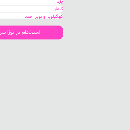
یزد
کرمان
کهگیلویه و بویر احمد
هرمزگان
بوشهر
استخدام در نوژا س
سیستان و بلوچستان
اصفهان
مرکزی
گلستان
خوزستان
تهران