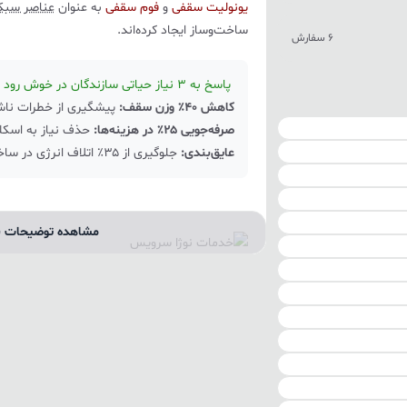
یونولیت سقفی
و
فوم سقفی
به عنوان
عناصر سبک 
ساخت‌وساز ایجاد کرده‌اند.
6 سفارش
پاسخ به ۳ نیاز حیاتی سازندگان در خوش رود پی:
کاهش ۴۰٪ وزن سقف:
پیشگیری از خطرات ناش
صرفه‌جویی ۲۵٪ در هزینه‌ها:
حذف نیاز به اسکل
عایق‌بندی:
جلوگیری از ۳۵٪ اتلاف انرژی در ساختمان
مشاهده توضیحات ب
چرا
شرکت نوژا
پیشرو در تولید
با بیش از ۱۵ سال تجربه در
تولید یونولیت سقفی ا
گواهینامه ISO 9001
در خوش رود پی، ترکیبی منحصر
فناوری روز
استا
استفاده از خط تولید
کاملاً اتوماتیک
مطاب