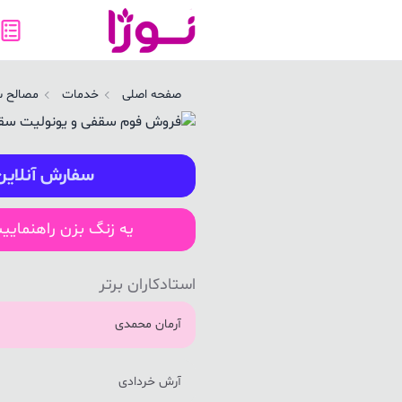
روش فوم سقفی و یونولیت سقفی در خوش رود پی | نوژا سرویس
صفحه اصلی
خدمات
مصالح س
سفارش آنلاین
یه زنگ بزن راهنمایی
استادکاران برتر
آرمان محمدی
آرش خردادی