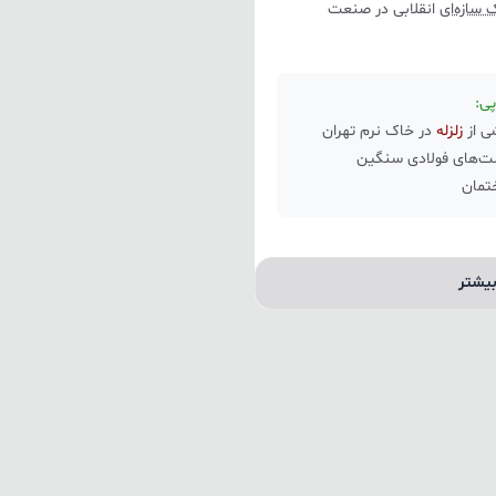
سازه‌ای
انقلابی در صنعت
ی از
زلزله
در خاک نرم تهران
ت‌های فولادی سنگین
یشتر
 یونولیت سقفی است؟
ستاندارد
، نوژا به عنوان
تنها دارنده
به‌فرد ارائه می‌دهد:
نداردهای بین‌المللی
قت با استانداردهای
ASTM