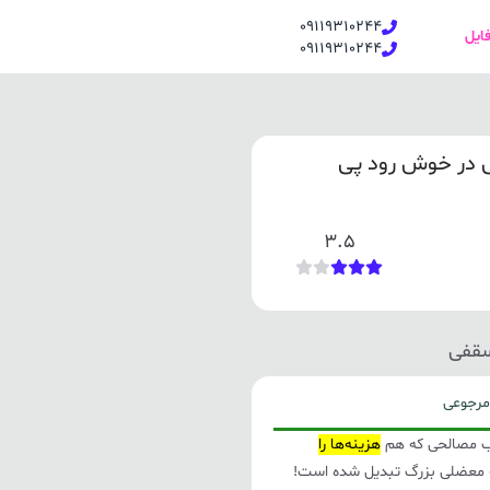
09119310244
فایل
09119310244
 در خوش رود پی
3.5
سقفی
مرجوعی
ب مصالحی که هم
هزینه‌ها را
معضلی بزرگ تبدیل شده است!