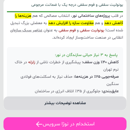
یونولیت سقفی و فوم سقفی درجه یک با ضمانت مرجوعی
در قلب
پروژه‌های ساختمانی نور
، انتخاب مصالحی که هم
هزینه‌ها را
کاهش دهد
و هم
مقاومت سازه را افزایش دهد
به معضلی بزرگ تبدیل
شده است!
یونولیت سقفی
و
فوم سقفی
به عنوان
عناصر سبک سازه‌ای
انقلابی در صنعت ساخت‌وساز ایجاد کرده‌اند.
پاسخ به ۳ نیاز حیاتی سازندگان در نور:
کاهش ۴۰٪ وزن سقف:
پیشگیری از خطرات ناشی از
زلزله
در خاک
نرم تهران
صرفه‌جویی ۲۵٪ در هزینه‌ها:
حذف نیاز به اسکلت‌های فولادی
سنگین
عایق‌بندی:
جلوگیری از ۳۵٪ اتلاف انرژی در ساختمان
مشاهده توضیحات بیشتر
استخدام در نوژا سرویس
چرا
شرکت نوژا
پیشرو در تولید یونولیت