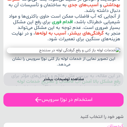
بهداشتی
و
آسیب‌های جدی
به ساختمان و تأسیسات آن به
دنبال داشته باشد.
از آنجایی که آب فاضلاب ممکن است حاوی باکتری‌ها و مواد
شیمیایی خطرناک باشد،
اقدام فوری
برای رفع این مشکل
بسیار ضروری است. عدم توجه به این مشکل می‌تواند
منجر به
گرفتگی‌های بیشتر
،
آسیب به لوله‌ها
، و در نهایت
هزینه‌های سنگین برای تعمیرات شود.
این تصویر نمایی از خدمات لوله باز کنی نوژا سرویس را نشان
می‌دهد.
در این مقاله، به بررسی علل، علائم و راه‌حل‌های مؤثر برای
مشاهده توضیحات بیشتر
رفع مشکل بالا آمدن آب فاضلاب و تشریح خدمات لوله
بازکنی در سنندج
خواهیم پرداخت. با آگاهی از نشانه‌ها و
علل این مشکل، شما می‌توانید به موقع اقدام کرده و از
ایجاد مشکلات جدی‌تر جلوگیری کنید.
استخدام در نوژا سرویس
طرز استفاده از مایع لوله بازکنی
در صورتی که خود اقدام به رفع گرفتگی لوله ها با مایع
شهر خود را انتخاب کنید
لوله باز کنی کردید، برای استفاده مؤثر از مایع لوله
کردستان
بازکنی، به نکات زیر توجه کنید: