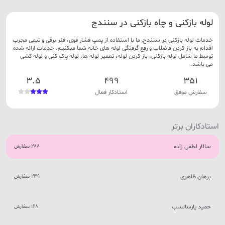
لوله بازکنی و چاه بازکنی در سنندج
خدمات لوله بازکنی در سنندج, ما با استفاده از پمپ فشار قوی، فنر برقی و تیمی مجرب
اقدام به باز کردن فاضلاب و رفع گرفتگی لوله های خانه شما میکنیم. خدمات ارائه شده
توسط ما شامل لوله بازکنی، باز کردن لوله، تعمیر لوله ها، لوله پاک کنی و لوله کشی
می باشد.
3.5
499
351
سفارش موفق
استادکار فعال
استادکاران برتر
سالار لطفی زاده
288 سفارش
برهان ظاهری
239 سفارش
حمید پارسانسب
168 سفارش