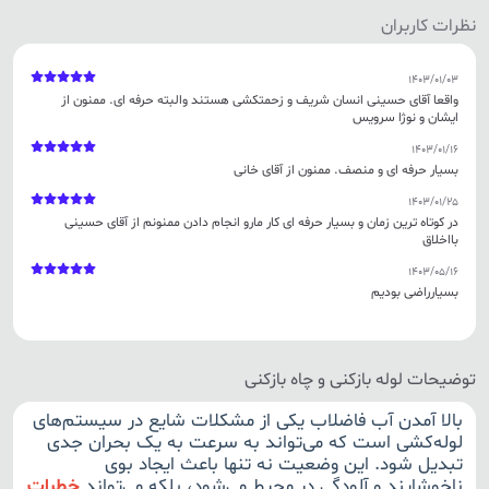
نظرات کاربران
1403/01/03
واقعا آقای حسینی انسان شریف و زحمتکشی هستند والبته حرفه ای. ممنون از
ایشان و نوژا سرویس
1403/01/16
بسیار حرفه ای و منصف. ممنون از آقای خانی
1403/01/25
در کوتاه ترین زمان و بسیار حرفه ای کار مارو انجام دادن ممنونم از آقای حسینی
بااخلاق
1403/05/16
بسیارراضی بودیم
توضیحات لوله بازکنی و چاه بازکنی
بالا آمدن آب فاضلاب یکی از مشکلات شایع در سیستم‌های
لوله‌کشی است که می‌تواند به سرعت به یک بحران جدی
تبدیل شود. این وضعیت نه تنها باعث ایجاد بوی
ناخوشایند و آلودگی در محیط می‌شود، بلکه می‌تواند
خطرات