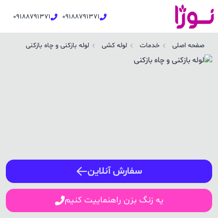
09188791371
09188791371
وله بازکنی و چاه بازکنی در سنندج | نوژا سرویس
صفحه اصلی
خدمات
لوله کشی
لوله بازکنی و چاه بازکنی
ورود / ثبت نام
شماره همراه
ورود
سفارش آنلاین
یه زنگ بزن راهنماییت کنیم