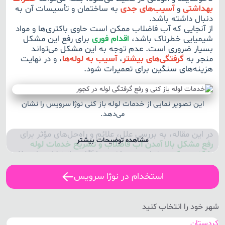
بهداشتی
و
آسیب‌های جدی
به ساختمان و تأسیسات آن به
دنبال داشته باشد.
از آنجایی که آب فاضلاب ممکن است حاوی باکتری‌ها و مواد
شیمیایی خطرناک باشد،
اقدام فوری
برای رفع این مشکل
بسیار ضروری است. عدم توجه به این مشکل می‌تواند
منجر به
گرفتگی‌های بیشتر
،
آسیب به لوله‌ها
، و در نهایت
هزینه‌های سنگین برای تعمیرات شود.
این تصویر نمایی از خدمات لوله باز کنی نوژا سرویس را نشان
می‌دهد.
در این مقاله، به بررسی علل، علائم و راه‌حل‌های مؤثر برای
مشاهده توضیحات بیشتر
رفع مشکل بالا آمدن آب فاضلاب و تشریح خدمات لوله
بازکنی در کجور
خواهیم پرداخت. با آگاهی از نشانه‌ها و علل
این مشکل، شما می‌توانید به موقع اقدام کرده و از ایجاد
مشکلات جدی‌تر جلوگیری کنید.
استخدام در نوژا سرویس
طرز استفاده از مایع لوله بازکنی
در صورتی که خود اقدام به رفع گرفتگی لوله ها با مایع
شهر خود را انتخاب کنید
لوله باز کنی کردید، برای استفاده مؤثر از مایع لوله
کردستان
بازکنی، به نکات زیر توجه کنید: