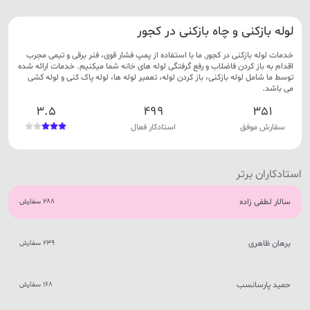
لوله بازکنی و چاه بازکنی در کجور
خدمات لوله بازکنی در کجور, ما با استفاده از پمپ فشار قوی، فنر برقی و تیمی مجرب
اقدام به باز کردن فاضلاب و رفع گرفتگی لوله های خانه شما میکنیم. خدمات ارائه شده
توسط ما شامل لوله بازکنی، باز کردن لوله، تعمیر لوله ها، لوله پاک کنی و لوله کشی
می باشد.
3.5
499
351
سفارش موفق
استادکار فعال
استادکاران برتر
سالار لطفی زاده
288 سفارش
برهان ظاهری
239 سفارش
حمید پارسانسب
168 سفارش