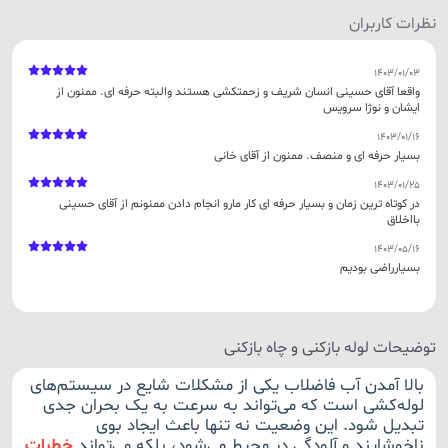
نظرات کاربران
1403/01/03
واقعا آقای حسینی انسان شریف و زحمتکشی هستند والبته حرفه ای. ممنون از
ایشان و نوژا سرویس
1403/01/16
بسیار حرفه ای و منصف. ممنون از آقای خانی
1403/01/25
در کوتاه ترین زمان و بسیار حرفه ای کار مارو انجام دادن ممنونم از آقای حسینی
بااخلاق
1403/05/16
بسیارراضی بودیم
توضیحات لوله بازکنی و چاه بازکنی
بالا آمدن آب فاضلاب یکی از مشکلات شایع در سیستم‌های
لوله‌کشی است که می‌تواند به سرعت به یک بحران جدی
تبدیل شود. این وضعیت نه تنها باعث ایجاد بوی
ناخوشایند و آلودگی در محیط می‌شود، بلکه می‌تواند
خطرات