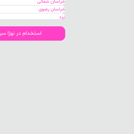
خراسان شمالی
خراسان رضوی
یزد
کرمان
کهگیلویه و بویر احمد
استخدام در نوژا س
هرمزگان
بوشهر
لرستان
سیستان و بلوچستان
اصفهان
قم
مرکزی
گلستان
خوزستان
البرز
تهران