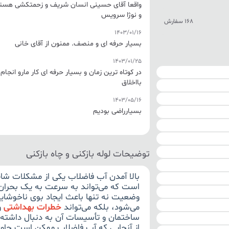
واقعا آقای حسینی انسان شریف و زحمتکشی هستند 
و نوژا سرویس
168 سفارش
1403/01/16
بسیار حرفه ای و منصف. ممنون از آقای خانی
1403/01/25
در کوتاه ترین زمان و بسیار حرفه ای کار مارو انجا
بااخلاق
1403/05/16
بسیارراضی بودیم
توضیحات لوله بازکنی و چاه بازکنی
بالا آمدن آب فاضلاب یکی از مشکلات شا
است که می‌تواند به سرعت به یک بحران
وضعیت نه تنها باعث ایجاد بوی ناخوشاین
می‌شود، بلکه می‌تواند
خطرات بهداشتی
و
ساختمان و تأسیسات آن به دنبال داشته 
از آنجایی که آب فاضلاب ممکن است حاوی 