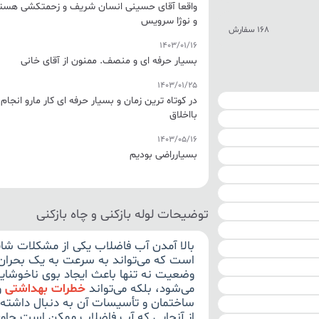
واقعا آقای حسینی انسان شریف و زحمتکشی هستند 
و نوژا سرویس
168 سفارش
1403/01/16
بسیار حرفه ای و منصف. ممنون از آقای خانی
1403/01/25
در کوتاه ترین زمان و بسیار حرفه ای کار مارو انجا
بااخلاق
1403/05/16
بسیارراضی بودیم
توضیحات لوله بازکنی و چاه بازکنی
بالا آمدن آب فاضلاب یکی از مشکلات شا
است که می‌تواند به سرعت به یک بحران
وضعیت نه تنها باعث ایجاد بوی ناخوشاین
می‌شود، بلکه می‌تواند
خطرات بهداشتی
و
ساختمان و تأسیسات آن به دنبال داشته 
از آنجایی که آب فاضلاب ممکن است حاوی 