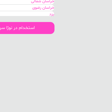
خراسان شمالی
خراسان رضوی
یزد
کرمان
کهگیلویه و بویر احمد
استخدام در نوژا س
هرمزگان
بوشهر
لرستان
سیستان و بلوچستان
اصفهان
قم
مرکزی
گلستان
خوزستان
البرز
تهران