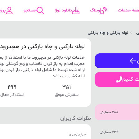
همه خدمات
وبلاگ
دانلود نوژا
جستجو
پرو
ی
لوله بازکنی و چاه بازکنی
لوله بازکنی و چاه بازکنی در هچیرود
ورود / ثبت نام
خدمات لوله بازکنی در هچیرود, ما با استفاده از پ
شماره همراه
مجرب اقدام به باز کردن فاضلاب و رفع گرفتگی لو
ارائه شده توسط ما شامل لوله بازکنی، باز کردن لوله
لوله کشی می باشد.
ت کنیم
499
351
ورود
سفارش موفق
استادکار فعال
288 سفارش
نظرات کاربران
239 سفارش
1403/01/03