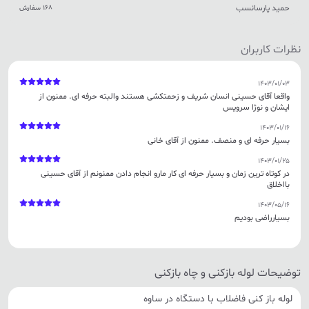
حمید پارسانسب
168 سفارش
نظرات کاربران
1403/01/03
واقعا آقای حسینی انسان شریف و زحمتکشی هستند والبته حرفه ای. ممنون از
ایشان و نوژا سرویس
1403/01/16
بسیار حرفه ای و منصف. ممنون از آقای خانی
1403/01/25
در کوتاه ترین زمان و بسیار حرفه ای کار مارو انجام دادن ممنونم از آقای حسینی
بااخلاق
1403/05/16
بسیارراضی بودیم
توضیحات لوله بازکنی و چاه بازکنی
لوله باز کنی فاضلاب با دستگاه در ساوه