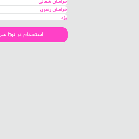
خراسان شمالی
خراسان رضوی
یزد
کرمان
فارس
استخدام در نوژا س
کهگیلویه و بویر احمد
هرمزگان
بوشهر
لرستان
سیستان و بلوچستان
اصفهان
قم
مرکزی
گلستان
خوزستان
البرز
تهران