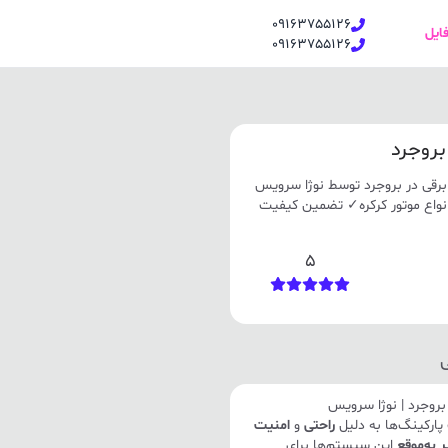
09163755126
فایل
09163755126
بروجرد
رقی در بروجرد توسط نوژا سرویس
یر انواع موتور کرکره✓ تضمین کیفیت
5
روجرد | نوژا سرویس
پارکینگ‌ها به دلیل
راحتی
و
امنیت
 به‌موقع
این سیستم‌ها برای