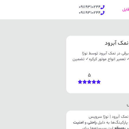
09119310244
فایل
09119310244
نمک آبرود
قی در نمک آبرود توسط نوژا
 مناسب ✓ تعمیر انواع موتور کرکره✓ تضمین
5
مک آبرود | نوژا سرویس
پارکینگ‌ها به دلیل
راحتی
و
امنیت
 به‌موقع
این سیستم‌ها برای