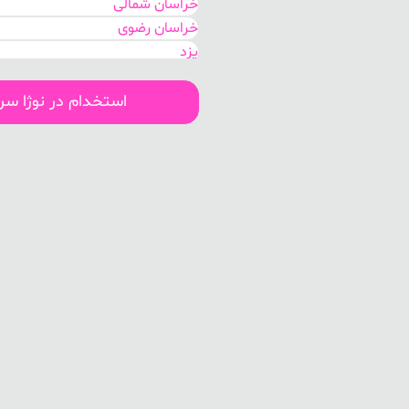
خراسان شمالی
خراسان رضوی
یزد
کرمان
فارس
استخدام در نوژا س
کهگیلویه و بویر احمد
هرمزگان
بوشهر
لرستان
سیستان و بلوچستان
اصفهان
قم
مرکزی
گلستان
خوزستان
البرز
تهران