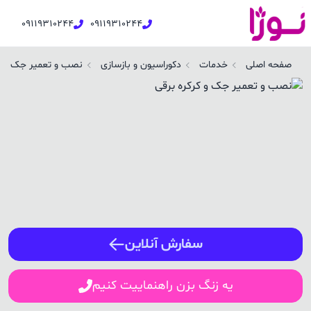
09119310244
09119310244
صب و تعمیر جک و کرکره برقی در کجور | نوژا سرویس
صفحه اصلی
خدمات
دکوراسیون و بازسازی
نصب و تعمیر جک و کر
ورود / ثبت نام
شماره همراه
ورود
سفارش آنلاین
یه زنگ بزن راهنماییت کنیم