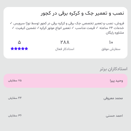
نصب و تعمیر جک و کرکره برقی در کجور
فروش، نصب و تعمیر تخصصی جک برقی و کرکره برقی در کجور توسط نوژا سرویس ✓
خدمات 24 ساعته ✓ قیمت مناسب ✓ تعمیر انواع موتور کرکره✓ تضمین کیفیت ✓
مشاوره رایگان
5
288
10
سفارش موفق
استادکار فعال
استادکاران برتر
وحید پیرا
75 سفارش
محمد معروفی
44 سفارش
احمد حسنی
36 سفارش