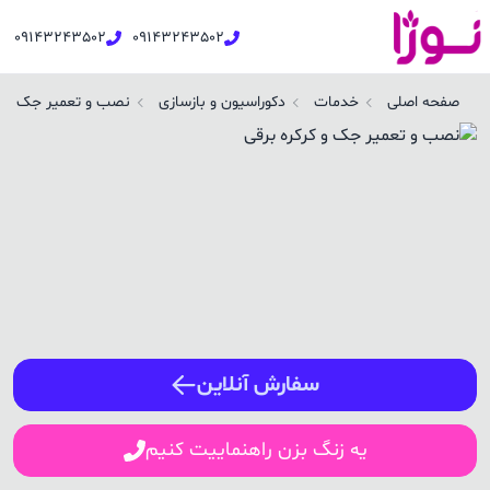
09143243502
09143243502
صب و تعمیر جک و کرکره برقی در پیرانشهر | نوژا سرویس
صفحه اصلی
خدمات
دکوراسیون و بازسازی
نصب و تعمیر جک و کر
ورود / ثبت نام
شماره همراه
ورود
سفارش آنلاین
یه زنگ بزن راهنماییت کنیم