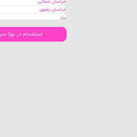
خراسان شمالی
خراسان رضوی
یزد
کرمان
فارس
استخدام در نوژا س
کهگیلویه و بویر احمد
هرمزگان
بوشهر
لرستان
سیستان و بلوچستان
اصفهان
قم
مرکزی
گلستان
خوزستان
البرز
تهران