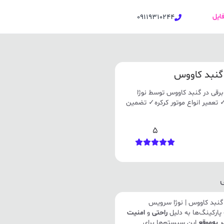
فایل
09119310244
 گنبد کاووس
قی در گنبد کاووس توسط نوژا
 مناسب ✓ تعمیر انواع موتور کرکره✓ تضمین
5
گنبد کاووس | نوژا سرویس
پارکینگ‌ها به دلیل
راحتی
و
امنیت
 به‌موقع
این سیستم‌ها برای