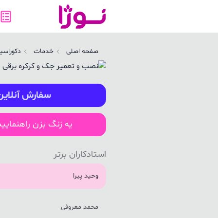
صب و تعمیر جک و کرکره برقی در گنبد کاووس | نوژا سرویس
صفحه اصلی
خدمات
دکوراسیو
سفارش آنلاین
یه زنگ بزن راهنمایی
استادکاران برتر
وحید پیرا
محمد معروفی