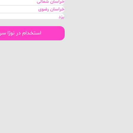
خراسان شمالی
خراسان رضوی
یزد
کرمان
فارس
استخدام در نوژا س
کهگیلویه و بویر احمد
هرمزگان
بوشهر
لرستان
سیستان و بلوچستان
اصفهان
قم
مرکزی
گلستان
خوزستان
البرز
تهران