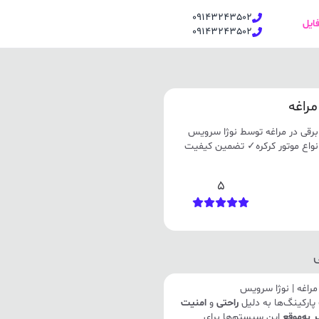
09143243502
فایل
09143243502
راغه
قی در مراغه توسط نوژا سرویس
یر انواع موتور کرکره✓ تضمین کیفیت
5
راغه | نوژا سرویس
پارکینگ‌ها به دلیل
راحتی
و
امنیت
 به‌موقع
این سیستم‌ها برای