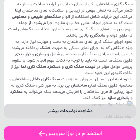
سنگ کاری ساختمان
یکی از اجزای حیاتی در فرایند ساخت و ساز به
شمار می‌آید که نقش مهمی در زیبایی و استحکام نمای ساختمان ایفا
می‌کند. این فرآیند شامل استفاده از انواع
سنگ‌های طبیعی
و
مصنوعی
است که به منظور ایجاد نمایی جذاب و مقاوم اجرا می‌شود. از جمله
مهم‌ترین جنبه‌های سنگ کاری نمای ساختمان، انتخاب سنگ‌هایی است
که دارای
دوام و ماندگاری
بالایی باشند.
نحوه اجرای سنگ کاری نمای ساختمان به دقت و مهارت نیاز دارد، به
ویژه هنگامی که به اجرای نمای سنگی به صورت
خشک
پرداخته می‌شود.
در این راستا، مراحل سنگ کاری ساختمان شامل
زیرسازی
و
تراز بندی
دقیق
سنگ‌ها است که باید با توجه به نکات مهم انجام شود. به‌علاوه،
بررسی عوامل مؤثر در
قیمت سنگ کاری
و
دستمزد سنگ کاری نما
نیز از
نکات کلیدی این حوزه است.
با توجه به این مسایل، می‌توان به اهمیت
سنگ کاری داخلی ساختمان
و
محاسبه دقیق سنگ نمای ساختمان
پی برد. به طور کلی، سنگ کاری نه
تنها زیبایی ظاهری ساختمان را افزایش می‌دهد بلکه می‌تواند به
عملکرد
و
پایداری سازه
نیز کمک کند.
مشاهده توضیحات بیشتر
انواع سنگ کاری
سنگ کاری یکی از مراحل کلیدی در ساخت و ساز است که شامل استفاده
از انواع سنگ‌ها برای ایجاد نمایی زیبا و مقاوم در ساختمان‌ها می‌باشد.
استخدام در نوژا سرویس
این فرآیند به دو دسته اصلی تقسیم می‌شود: