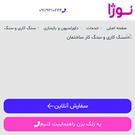
09119310244
نگ کاری و سنگ کار ساختمان در فاضل آباد | نوژا سرویس
صفحه اصلی
خدمات
دکوراسیون و بازسازی
سنگ کاری و سنگ کار
ورود / ثبت نام
شماره همراه
ورود
سفارش آنلاین
یه زنگ بزن راهنماییت کنیم