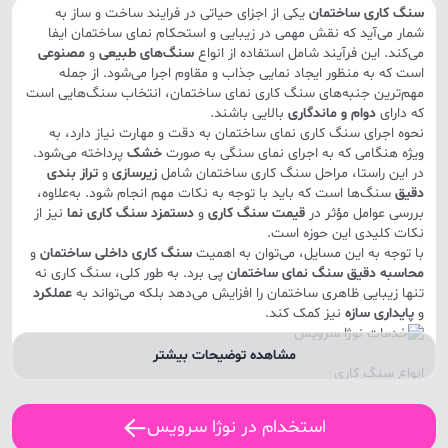
سنگ کاری ساختمان
یکی از اجزای حیاتی در فرایند ساخت و ساز به
شمار می‌آید که نقش مهمی در زیبایی و استحکام نمای ساختمان ایفا
می‌کند. این فرآیند شامل استفاده از انواع
سنگ‌های طبیعی
و
مصنوعی
است که به منظور ایجاد نمایی جذاب و مقاوم اجرا می‌شود. از جمله
مهم‌ترین جنبه‌های سنگ کاری نمای ساختمان، انتخاب سنگ‌هایی است
که دارای
دوام و ماندگاری
بالایی باشند.
نحوه اجرای سنگ کاری نمای ساختمان به دقت و مهارت نیاز دارد، به
ویژه هنگامی که به اجرای نمای سنگی به صورت
خشک
پرداخته می‌شود.
در این راستا، مراحل سنگ کاری ساختمان شامل
زیرسازی
و
تراز بندی
دقیق
سنگ‌ها است که باید با توجه به نکات مهم انجام شود. به‌علاوه،
بررسی عوامل مؤثر در
قیمت سنگ کاری
و
دستمزد سنگ کاری نما
نیز از
نکات کلیدی این حوزه است.
با توجه به این مسایل، می‌توان به اهمیت
سنگ کاری داخلی ساختمان
و
محاسبه دقیق سنگ نمای ساختمان
پی برد. به طور کلی، سنگ کاری نه
تنها زیبایی ظاهری ساختمان را افزایش می‌دهد بلکه می‌تواند به
عملکرد
و
پایداری سازه
نیز کمک کند.
مشاهده توضیحات بیشتر
انواع سنگ کاری
سنگ کاری یکی از مراحل کلیدی در ساخت و ساز است که شامل استفاده
از انواع سنگ‌ها برای ایجاد نمایی زیبا و مقاوم در ساختمان‌ها می‌باشد.
استخدام در نوژا سرویس
این فرآیند به دو دسته اصلی تقسیم می‌شود: