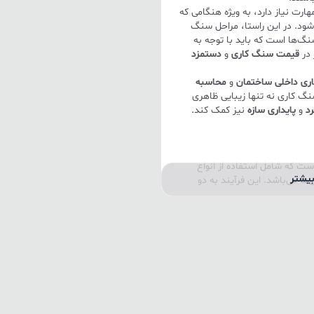
رت نیاز دارد، به ویژه هنگامی که
شود. در این راستا، مراحل سنگ
گ‌ها است که باید با توجه به
 در
قیمت سنگ کاری
و
دستمزد
ری داخلی ساختمان
و
محاسبه
نگ کاری نه تنها زیبایی ظاهری
د
و
پایداری سازه
نیز کمک کند.
ت که شامل استفاده از انواع
یشتر
ها می‌باشد. این فرآیند به دو
ی یا مصنوعی بر روی دیوارهای
ف افزایش زیبایی و مقاومت
 نما، مانند
سنگ تراورتن
یا
ختمان دارد.
ها برای پوشش کف، دیوارها و
وه بر زیبایی، به عایق صوتی و