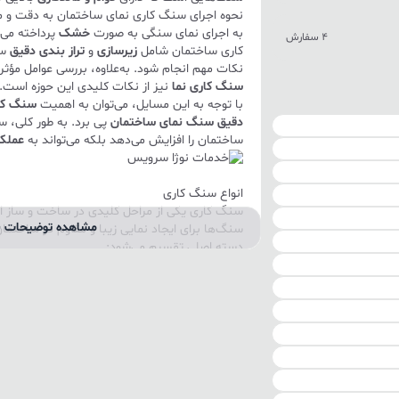
نحوه اجرای سنگ کاری نمای ساختمان به دقت و مها
به اجرای نمای سنگی به صورت
خشک
پرداخته می‌
4 سفارش
کاری ساختمان شامل
زیرسازی
و
تراز بندی دقیق
سن
نکات مهم انجام شود. به‌علاوه، بررسی عوامل مؤثر
سنگ کاری نما
نیز از نکات کلیدی این حوزه است.
با توجه به این مسایل، می‌توان به اهمیت
سنگ کا
دقیق سنگ نمای ساختمان
پی برد. به طور کلی، س
ساختمان را افزایش می‌دهد بلکه می‌تواند به
عملکر
انواع سنگ کاری
سنگ کاری یکی از مراحل کلیدی در ساخت و ساز اس
مشاهده توضیحات ب
سنگ‌ها برای ایجاد نمایی زیبا و مقاوم در ساختمان‌
دسته اصلی تقسیم می‌شود:
سنگ کاری نمای ساختمان
سنگ کاری نمای ساختمان به اجرای سنگ‌های طبیع
خارجی سازه اشاره دارد. این نوع سنگ کاری با هد
ساختمان انجام می‌شود. انتخاب سنگ مناسب برای
گرانیت
، تأثیر بسزایی در ماندگاری و دوام نمای سا
سنگ کاری داخلی ساختمان
سنگ کاری داخلی ساختمان شامل استفاده از سنگ‌
دیگر بخش‌های داخلی است. این نوع سنگ کاری علا