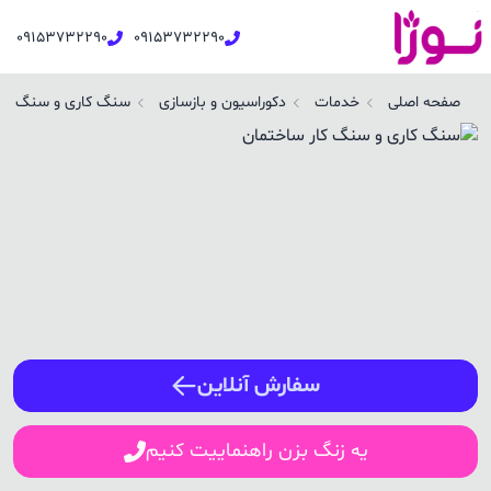
09153732290
09153732290
نگ کاری و سنگ کار ساختمان در سبزوار | نوژا سرویس
صفحه اصلی
خدمات
دکوراسیون و بازسازی
سنگ کاری و سنگ کار
ورود / ثبت نام
شماره همراه
ورود
سفارش آنلاین
یه زنگ بزن راهنماییت کنیم