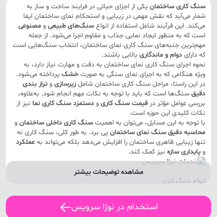
سنگ کاری ساختمان
یکی از اجزای حیاتی در فرایند ساخت و ساز به
شمار می‌آید که نقش مهمی در زیبایی و استحکام نمای ساختمان ایفا
می‌کند. این فرآیند شامل استفاده از انواع
سنگ‌های طبیعی
و
مصنوعی
است که به منظور ایجاد نمایی جذاب و مقاوم اجرا می‌شود. از جمله
مهم‌ترین جنبه‌های سنگ کاری نمای ساختمان، انتخاب سنگ‌هایی است
که دارای
دوام و ماندگاری
بالایی باشند.
نحوه اجرای سنگ کاری نمای ساختمان به دقت و مهارت نیاز دارد، به
ویژه هنگامی که به اجرای نمای سنگی به صورت
خشک
پرداخته می‌شود.
در این راستا، مراحل سنگ کاری ساختمان شامل
زیرسازی
و
تراز بندی
دقیق
سنگ‌ها است که باید با توجه به نکات مهم انجام شود. به‌علاوه،
بررسی عوامل مؤثر در
قیمت سنگ کاری
و
دستمزد سنگ کاری نما
نیز از
نکات کلیدی این حوزه است.
با توجه به این مسایل، می‌توان به اهمیت
سنگ کاری داخلی ساختمان
و
محاسبه دقیق سنگ نمای ساختمان
پی برد. به طور کلی، سنگ کاری نه
تنها زیبایی ظاهری ساختمان را افزایش می‌دهد بلکه می‌تواند به
عملکرد
و
پایداری سازه
نیز کمک کند.
مشاهده توضیحات بیشتر
انواع سنگ کاری
سنگ کاری یکی از مراحل کلیدی در ساخت و ساز است که شامل استفاده
از انواع سنگ‌ها برای ایجاد نمایی زیبا و مقاوم در ساختمان‌ها می‌باشد.
استخدام در نوژا سرویس
این فرآیند به دو دسته اصلی تقسیم می‌شود: